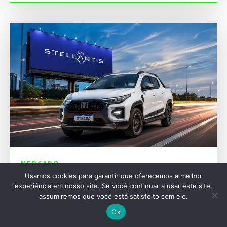
MERCADO
Usamos cookies para garantir que oferecemos a melhor
Stellantis lidera vendas na América do Sul e
experiência em nosso site. Se você continuar a usar este site,
bate recordes em 2026
assumiremos que você está satisfeito com ele.
Ok