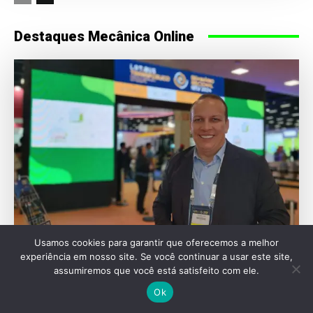
Destaques Mecânica Online
Usamos cookies para garantir que oferecemos a melhor
TARCISIO DIAS
experiência em nosso site. Se você continuar a usar este site,
assumiremos que você está satisfeito com ele.
Lat.Bus 2026: O que esperar da maior feira
de ônibus da América Latina
Ok