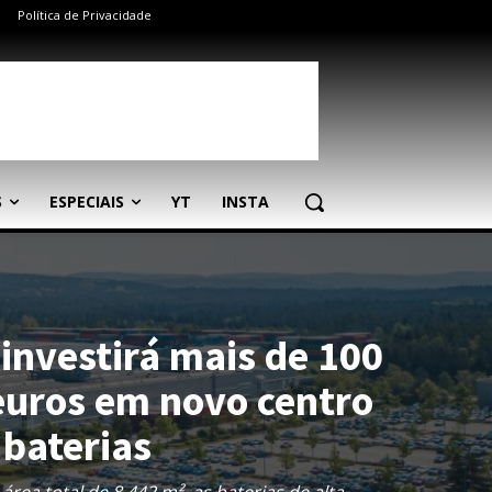
Política de Privacidade
S
ESPECIAIS
YT
INSTA
nvestirá mais de 100
euros em novo centro
 baterias
área total de 8.442 m², as baterias de alta