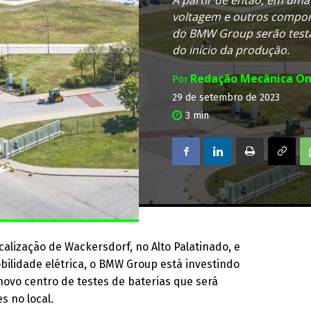
voltagem e outros compon
do BMW Group serão test
do início da produção.
Redação Mecânica On
Por
29 de setembro de 2023
3
min
lização de Wackersdorf, no Alto Palatinado, e
ilidade elétrica, o BMW Group está investindo
novo centro de testes de baterias que será
s no local.