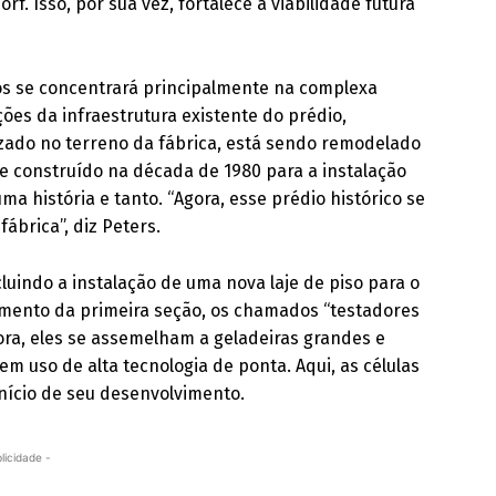
f. Isso, por sua vez, fortalece a viabilidade futura
os se concentrará principalmente na complexa
ões da infraestrutura existente do prédio,
lizado no terreno da fábrica, está sendo remodelado
te construído na década de 1980 para a instalação
 história e tanto. “Agora, esse prédio histórico se
ábrica”, diz Peters.
luindo a instalação de uma nova laje de piso para o
amento da primeira seção, os chamados “testadores
ora, eles se assemelham a geladeiras grandes e
zem uso de alta tecnologia de ponta. Aqui, as células
início de seu desenvolvimento.
licidade -