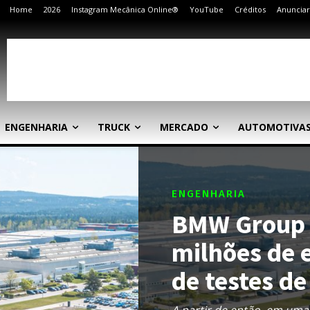
Home
2026
Instagram Mecânica Online®
YouTube
Créditos
Anunciar
ENGENHARIA
TRUCK
MERCADO
AUTOMOTIVA
ENGENHARIA
BMW Group i
milhões de 
de testes de
A partir de então, em uma 