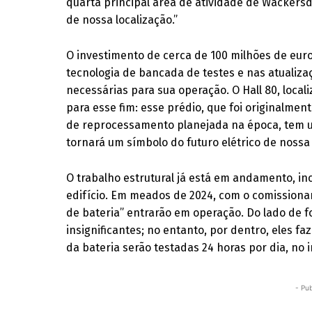
quarta principal área de atividade de Wackersdor
de nossa localização.”
O investimento de cerca de 100 milhões de eur
tecnologia de bancada de testes e nas atualizaç
necessárias para sua operação. O Hall 80, loca
para esse fim: esse prédio, que foi originalmen
de reprocessamento planejada na época, tem uma
tornará um símbolo do futuro elétrico de nossa f
O trabalho estrutural já está em andamento, inc
edifício. Em meados de 2024, com o comission
de bateria” entrarão em operação. Do lado de f
insignificantes; no entanto, por dentro, eles fa
da bateria serão testadas 24 horas por dia, no 
- Pub