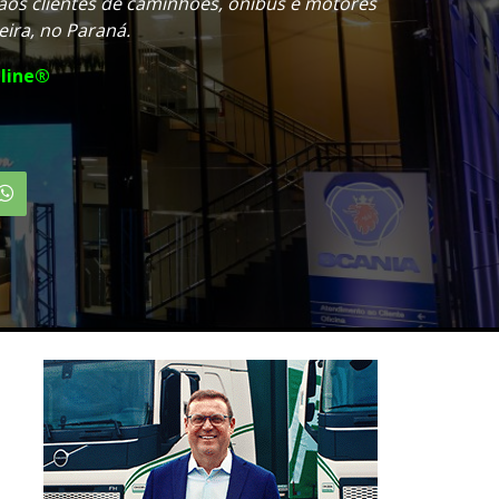
 aos clientes de caminhões, ônibus e motores
eira, no Paraná.
line®