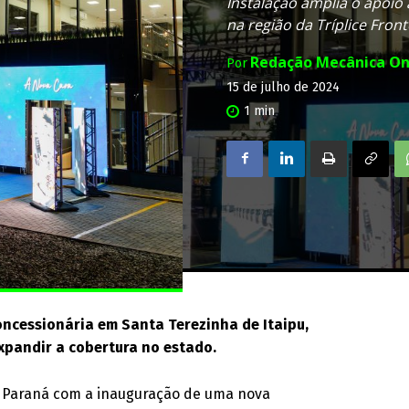
Instalação amplia o apoio
na região da Tríplice Front
Redação Mecânica On
Por
15 de julho de 2024
1
min
ncessionária em Santa Terezinha de Itaipu,
xpandir a cobertura no estado.
o Paraná com a inauguração de uma nova