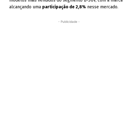
modelos mais vendidos do segmento B-SUV, com a marca
alcançando uma
participação de 2,8%
nesse mercado.
- Publicidade -