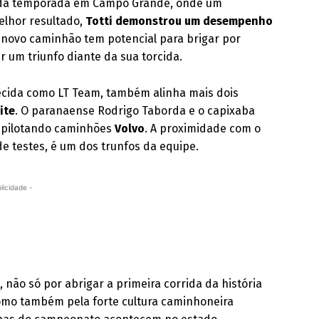
a da temporada em Campo Grande, onde um
lhor resultado,
Totti demonstrou um desempenho
 novo caminhão tem potencial para brigar por
r um triunfo diante da sua torcida.
ecida como LT Team, também alinha mais dois
ite
. O paranaense Rodrigo Taborda e o capixaba
s pilotando caminhões
Volvo
. A proximidade com o
e testes, é um dos trunfos da equipe.
licidade -
k
, não só por abrigar a primeira corrida da história
como também pela forte cultura caminhoneira