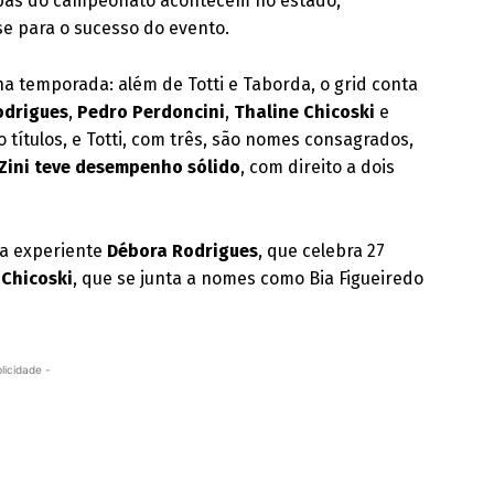
tapas do campeonato acontecem no estado,
e para o sucesso do evento.
na temporada: além de Totti e Taborda, o grid conta
odrigues
,
Pedro Perdoncini
,
Thaline Chicoski
e
ro títulos, e Totti, com três, são nomes consagrados,
 Zini teve desempenho sólido
, com direito a dois
a experiente
Débora Rodrigues
, que celebra 27
 Chicoski
, que se junta a nomes como Bia Figueiredo
licidade -