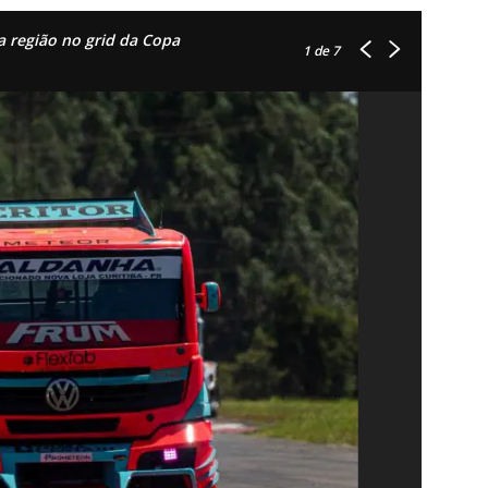
a região no grid da Copa
1
de 7