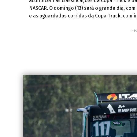
acontecem as classificações da Copa Truck e d
NASCAR. O domingo (13) será o grande dia, com d
e as aguardadas corridas da Copa Truck, com in
- P