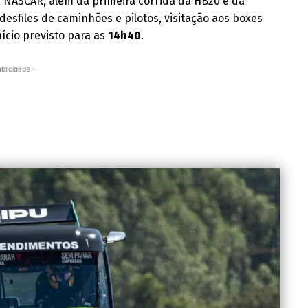
a NASCAR, além da primeira corrida da HB20 e da
esfiles de caminhões e pilotos, visitação aos boxes
ício previsto para as
14h40
.
ublicidade -