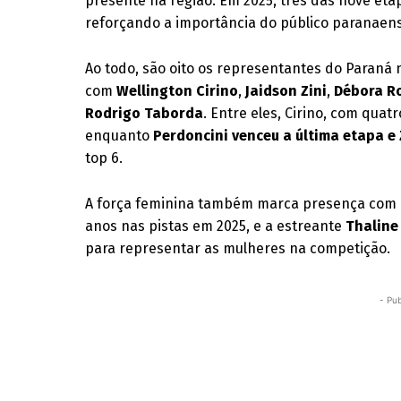
presente na região. Em 2025, três das nove e
reforçando a importância do público paranaens
Ao todo, são oito os representantes do Paraná 
com
Wellington Cirino
,
Jaidson Zini
,
Débora R
Rodrigo Taborda
. Entre eles, Cirino, com quat
enquanto
Perdoncini venceu a última etapa e
top 6.
A força feminina também marca presença com 
anos nas pistas em 2025, e a estreante
Thaline
para representar as mulheres na competição.
- Pub