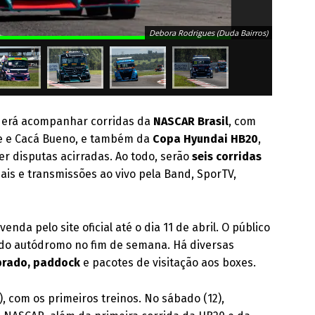
Debora Rodrigues (Duda Bairros)
oderá acompanhar corridas da
NASCAR Brasil
, com
ne e Cacá Bueno, e também da
Copa Hyundai HB20
,
r disputas acirradas. Ao todo, serão
seis corridas
ais e transmissões ao vivo pela Band, SporTV,
venda pelo site oficial até o dia 11 de abril. O público
 do autódromo no fim de semana. Há diversas
brado, paddock
e pacotes de visitação aos boxes.
), com os primeiros treinos. No sábado (12),