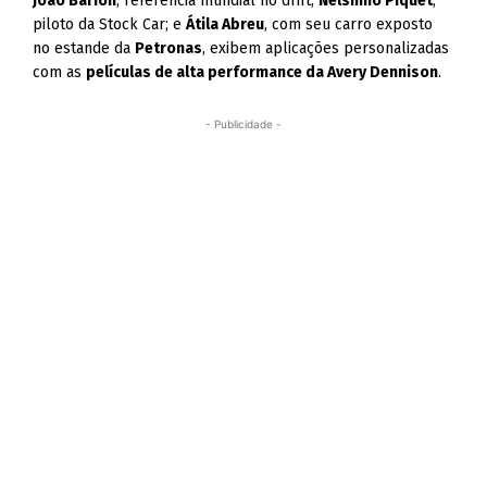
João Barion
, referência mundial no drift;
Nelsinho Piquet
,
piloto da Stock Car; e
Átila Abreu
, com seu carro exposto
no estande da
Petronas
, exibem aplicações personalizadas
com as
películas de alta performance da Avery Dennison
.
- Publicidade -