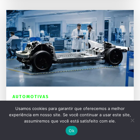
AUTOMOTIVAS
Ford Fathom: A nova picape elétrica de US$
Usamos cookies para garantir que oferecemos a melhor
28 mil
experiência em nosso site. Se você continuar a usar este site,
assumiremos que você está satisfeito com ele.
Ok