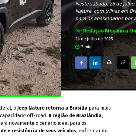
Neste sábado, 26 de julho
Nature, com trilhas em Br
para os apaixonados por a
Redação Mecânica On
Por
24 de julho de 2025
2
min
deral, o
Jeep Nature retorna a Brasília
para mais
 capacidade off-road.
A região de Brazlândia
,
erá novamente o cenário ideal para os
de e resistência de seus veículos
, enfrentando