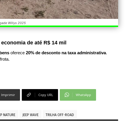
gade Willys 2025
 economia de até R$ 14 mil
bens
oferece
20% de desconto na taxa administrativa
.
frota.
Imprimir
Copy URL
WhatsApp
EP NATURE
JEEP WAVE
TRILHA OFF-ROAD