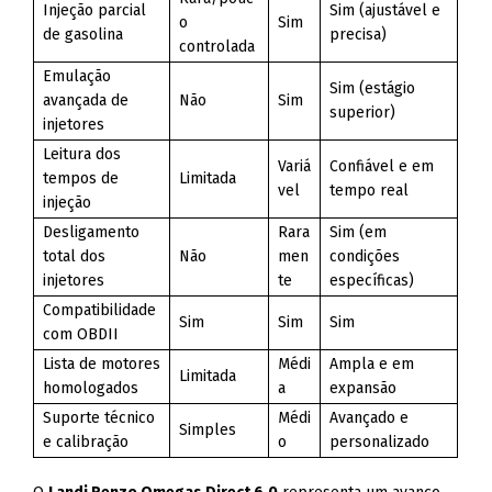
Injeção parcial
Sim (ajustável e
o
Sim
de gasolina
precisa)
controlada
Emulação
Sim (estágio
avançada de
Não
Sim
superior)
injetores
Leitura dos
Variá
Confiável e em
tempos de
Limitada
vel
tempo real
injeção
Desligamento
Rara
Sim (em
total dos
Não
men
condições
injetores
te
específicas)
Compatibilidade
Sim
Sim
Sim
com OBDII
Lista de motores
Médi
Ampla e em
Limitada
homologados
a
expansão
Suporte técnico
Médi
Avançado e
Simples
e calibração
o
personalizado