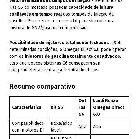
Leitura refinada dos tempos de injeção
– Nem todos os
kits G6 do mercado possuem
capacidade de leitura
confiável e em tempo real
dos tempos de injeção da
gasolina. Esse recurso é essencial para sincronizar a
mistura de GNV/gasolina com precisão.
Possibilidade de injetores totalmente fechados
– Sob
determinadas condições, o Omegas Direct 6.0 pode operar
com os
injetores de gasolina totalmente desativados
,
algo que poucos sistemas G6 conseguem sem
comprometer a segurança térmica dos bicos.
Resumo comparativo
Out
Landi Renzo
Característica
Kit G5
ros
Omegas Direct
G6
6.0
Compatibilidade
Baixa/adap
Alta
Alta
com motores DI
tável
Rara/pouc