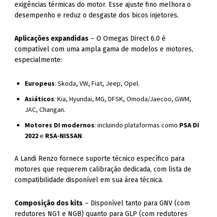
exigências térmicas do motor. Esse ajuste fino melhora o
desempenho e reduz o desgaste dos bicos injetores.
Aplicações expandidas
– O Omegas Direct 6.0 é
compatível com uma ampla gama de modelos e motores,
especialmente:
Europeus
: Skoda, VW, Fiat, Jeep, Opel.
Asiáticos
: Kia, Hyundai, MG, DFSK, Omoda/Jaecoo, GWM,
JAC, Changan.
Motores DI modernos
: incluindo plataformas como
PSA DI
2022
e
RSA-NISSAN
.
A Landi Renzo fornece suporte técnico específico para
motores que requerem calibração dedicada, com lista de
compatibilidade disponível em sua área técnica.
Composição dos kits
– Disponível tanto para GNV (com
redutores NG1 e NGB) quanto para GLP (com redutores