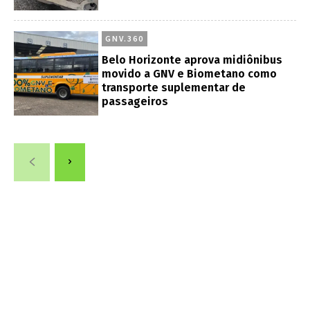
GNV.360
Belo Horizonte aprova midiônibus
movido a GNV e Biometano como
transporte suplementar de
passageiros