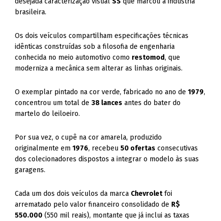
desejada caracterização visual
SS
que marcou a indústria
brasileira.
Os dois veículos compartilham especificações técnicas
idênticas construídas sob a filosofia de engenharia
conhecida no meio automotivo como
restomod
, que
moderniza a mecânica sem alterar as linhas originais.
O exemplar pintado na cor verde, fabricado no ano de
1979
,
concentrou um total de
38 lances
antes do bater do
martelo do leiloeiro.
Por sua vez, o cupê na cor amarela, produzido
originalmente em
1976
, recebeu
50 ofertas
consecutivas
dos colecionadores dispostos a integrar o modelo às suas
garagens.
Cada um dos dois veículos da marca
Chevrolet
foi
arrematado pelo valor financeiro consolidado de
R$
550.000
(550 mil reais), montante que já inclui as taxas