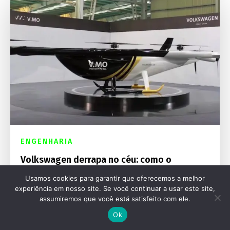
ENGENHARIA
Volkswagen derrapa no céu: como o
ambicioso plano de carros voadores na
Usamos cookies para garantir que oferecemos a melhor
China virou um fracasso corporativo e
experiência em nosso site. Se você continuar a usar este site,
judicial
assumiremos que você está satisfeito com ele.
Ok