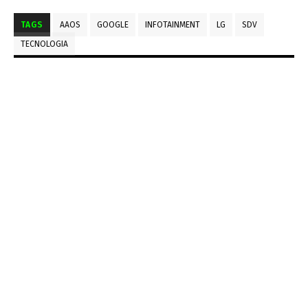
TAGS
AAOS
GOOGLE
INFOTAINMENT
LG
SDV
TECNOLOGIA