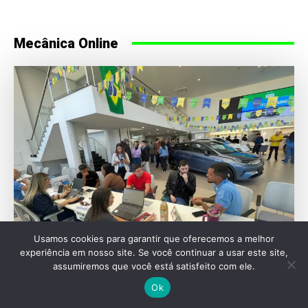
Mecânica Online
Usamos cookies para garantir que oferecemos a melhor
experiência em nosso site. Se você continuar a usar este site,
FERNANDO CALMON
assumiremos que você está satisfeito com ele.
Mercado continua a crescer, mas tende a se
Ok
acomodar