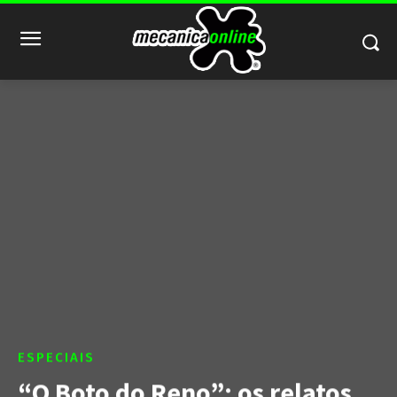
ESPECIAIS
“O Boto do Reno”: os relatos