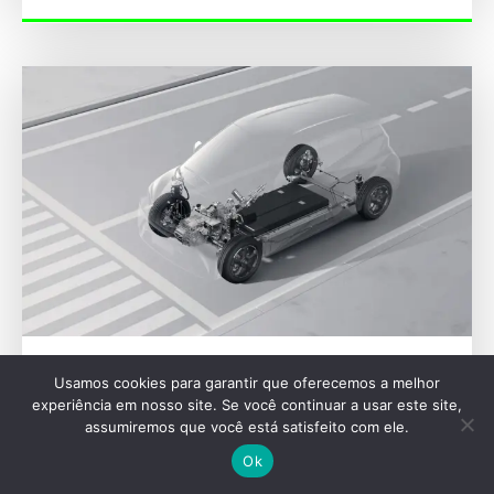
SEU VEÍCULO
Usamos cookies para garantir que oferecemos a melhor
experiência em nosso site. Se você continuar a usar este site,
Baterias de elétricos viram alvo do crime
assumiremos que você está satisfeito com ele.
com alta da frota
Ok