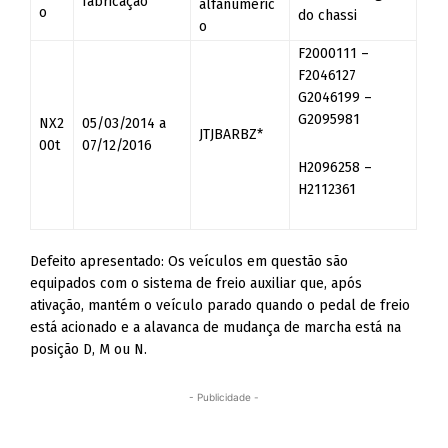
fabricação
alfanuméric
o
do chassi
o
F2000111 –
F2046127
G2046199 –
G2095981
NX2
05/03/2014 a
JTJBARBZ*
00t
07/12/2016
H2096258 –
H2112361
Defeito apresentado: Os veículos em questão são
equipados com o sistema de freio auxiliar que, após
ativação, mantém o veículo parado quando o pedal de freio
está acionado e a alavanca de mudança de marcha está na
posição D, M ou N.
- Publicidade -