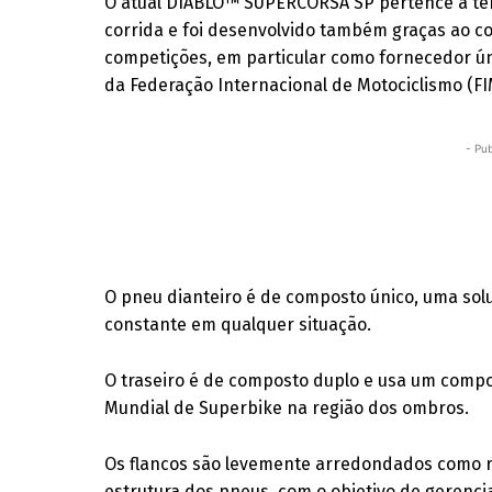
O atual DIABLO™ SUPERCORSA SP pertence à ter
corrida e foi desenvolvido também graças ao co
competições, em particular como fornecedor ún
da Federação Internacional de Motociclismo (F
- Pub
O pneu dianteiro é de composto único, uma so
constante em qualquer situação.
O traseiro é de composto duplo e usa um comp
Mundial de Superbike na região dos ombros.
Os flancos são levemente arredondados como re
estrutura dos pneus, com o objetivo de gerenc