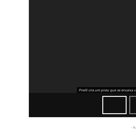
Pirelli cria um pneu que se encaixa
- P