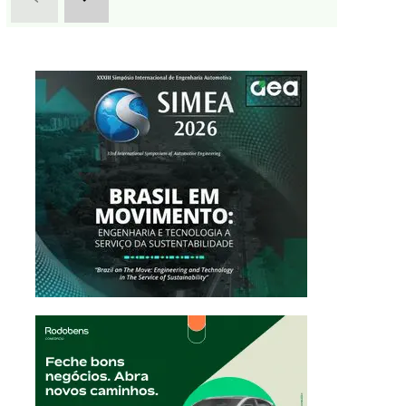
Pirelli cria um pneu que se encaixa como uma luva: equipamento p