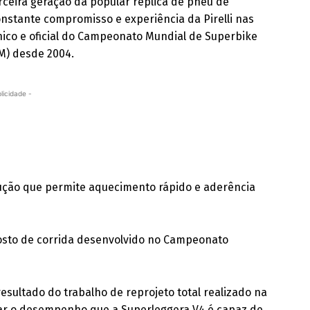
ceira geração da popular réplica de pneu de
nstante compromisso e experiência da Pirelli nas
ico e oficial do Campeonato Mundial de Superbike
IM) desde 2004.
licidade -
lução que permite aquecimento rápido e aderência
osto de corrida desenvolvido no Campeonato
sultado do trabalho de reprojeto total realizado na
iar o desempenho que a Superleggera V4 é capaz de