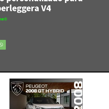
perleggera V4
ine®