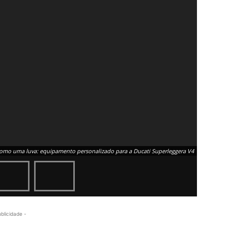
 como uma luva: equipamento personalizado para a Ducati Superleggera V4
ublicidade -