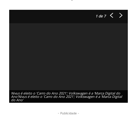
1
de 7
Nivus é eleito o 'Carro do Ano 2021'; Volkswagen é a 'Marca Digital do
Ano'Nivus é eleito o 'Carro do Ano 2021'; Volkswagen é a 'Marca Digital
Nivu
do Ano'
Ano'
- Publicidade -