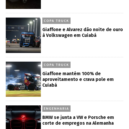
COPA TRUCK
Giaffone e Alvarez dão noite de ouro
à Volkswagen em Cuiabá
COPA TRUCK
Giaffone mantém 100% de
aproveitamento e crava pole em
Cuiabá
ENGENHARIA
BMW se junta a VW e Porsche em
corte de empregos na Alemanha