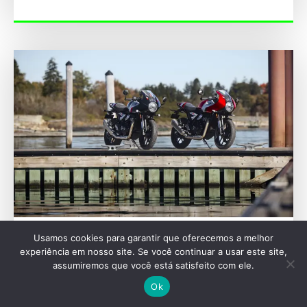
Usamos cookies para garantir que oferecemos a melhor
MOTOCICLETAS
experiência em nosso site. Se você continuar a usar este site,
Triumph encerra ano fiscal de 2026 com
assumiremos que você está satisfeito com ele.
expansão de portfólio e rede no Brasil
Ok