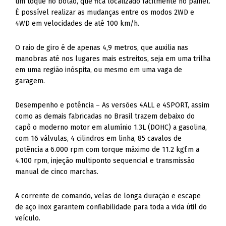
um toque no botão, que fica localizado facilmente no painel.
É possível realizar as mudanças entre os modos 2WD e
4WD em velocidades de até 100 km/h.
O raio de giro é de apenas 4,9 metros, que auxilia nas
manobras até nos lugares mais estreitos, seja em uma trilha
em uma região inóspita, ou mesmo em uma vaga de
garagem.
Desempenho e potência – As versões 4ALL e 4SPORT, assim
como as demais fabricadas no Brasil trazem debaixo do
capô o moderno motor em alumínio 1.3L (DOHC) a gasolina,
com 16 válvulas, 4 cilindros em linha, 85 cavalos de
potência a 6.000 rpm com torque máximo de 11.2 kgf.m a
4.100 rpm, injeção multiponto sequencial e transmissão
manual de cinco marchas.
A corrente de comando, velas de longa duração e escape
de aço inox garantem confiabilidade para toda a vida útil do
veículo.