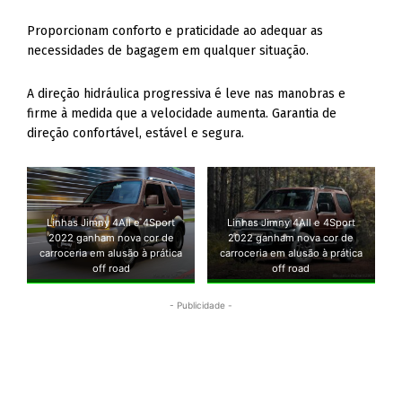
Proporcionam conforto e praticidade ao adequar as
necessidades de bagagem em qualquer situação.
A direção hidráulica progressiva é leve nas manobras e
firme à medida que a velocidade aumenta. Garantia de
direção confortável, estável e segura.
Linhas Jimny 4All e 4Sport
Linhas Jimny 4All e 4Sport
2022 ganham nova cor de
2022 ganham nova cor de
carroceria em alusão à prática
carroceria em alusão à prática
off road
off road
- Publicidade -