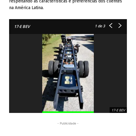
respeitando as características e preferências dos clientes
na América Latina.
1
de 3
17-E BEV
17-E BEV
- Publicidade -