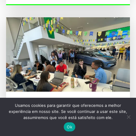
FERNANDO CALMON
Usamos cookies para garantir que oferecemos a melhor
Mercado continua a crescer, mas tende a se
experiência em nosso site. Se você continuar a usar este site,
assumiremos que você está satisfeito com ele.
acomodar
Ok