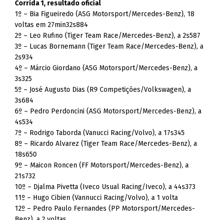
Corrida 1, resultado oficial
1º – Bia Figueiredo (ASG Motorsport/Mercedes-Benz), 18
voltas em 27min32s884
2º – Leo Rufino (Tiger Team Race/Mercedes-Benz), a 2s587
3º – Lucas Bornemann (Tiger Team Race/Mercedes-Benz), a
2s934
4º – Márcio Giordano (ASG Motorsport/Mercedes-Benz), a
3s325
5º – José Augusto Dias (R9 Competições/Volkswagen), a
3s684
6º – Pedro Perdoncini (ASG Motorsport/Mercedes-Benz), a
4s534
7º – Rodrigo Taborda (Vanucci Racing/Volvo), a 17s345
8º – Ricardo Alvarez (Tiger Team Race/Mercedes-Benz), a
18s650
9º – Maicon Roncen (FF Motorsport/Mercedes-Benz), a
21s732
10º – Djalma Pivetta (Iveco Usual Racing/Iveco), a 44s373
11º – Hugo Cibien (Vannucci Racing/Volvo), a 1 volta
12º – Pedro Paulo Fernandes (PP Motorsport/Mercedes-
Benz), a 2 voltas