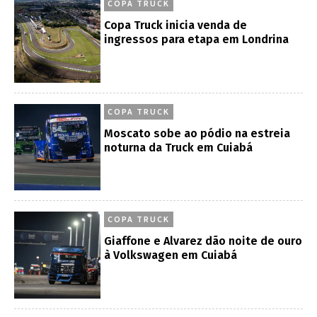
COPA TRUCK
Copa Truck inicia venda de
ingressos para etapa em Londrina
COPA TRUCK
Moscato sobe ao pódio na estreia
noturna da Truck em Cuiabá
COPA TRUCK
Giaffone e Alvarez dão noite de ouro
à Volkswagen em Cuiabá