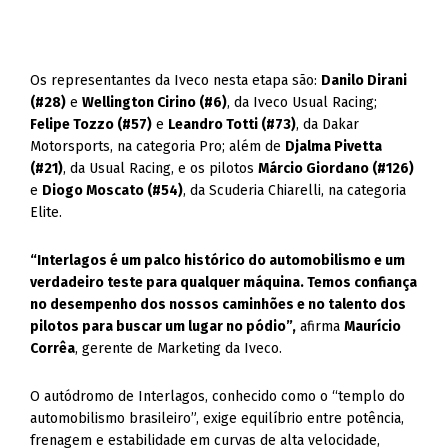
Os representantes da Iveco nesta etapa são:
Danilo Dirani
(#28)
e
Wellington Cirino (#6)
, da Iveco Usual Racing;
Felipe Tozzo (#57)
e
Leandro Totti (#73)
, da Dakar
Motorsports, na categoria Pro; além de
Djalma Pivetta
(#21)
, da Usual Racing, e os pilotos
Márcio Giordano (#126)
e
Diogo Moscato (#54)
, da Scuderia Chiarelli, na categoria
Elite.
“Interlagos é um palco histórico do automobilismo e um
verdadeiro teste para qualquer máquina. Temos confiança
no desempenho dos nossos caminhões e no talento dos
pilotos para buscar um lugar no pódio”,
afirma
Maurício
Corrêa
, gerente de Marketing da Iveco.
O autódromo de Interlagos, conhecido como o “templo do
automobilismo brasileiro”, exige equilíbrio entre potência,
frenagem e estabilidade em curvas de alta velocidade,