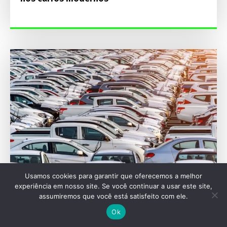
Usamos cookies para garantir que oferecemos a melhor
experiência em nosso site. Se você continuar a usar este site,
MERCADO
assumiremos que você está satisfeito com ele.
Mercado registra em julho a menor alta nos
Ok
preços de carros usados desde 2025