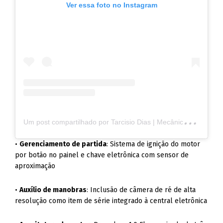
Ver essa foto no Instagram
U
m post compartilhado por Tarcisio Dias | Mecânica Online® (@tarcisiomecanicaonline)
•
Gerenciamento de partida
: Sistema de ignição do motor
por botão no painel e chave eletrônica com sensor de
aproximação
•
Auxílio de manobras
: Inclusão de câmera de ré de alta
resolução como item de série integrado à central eletrônica