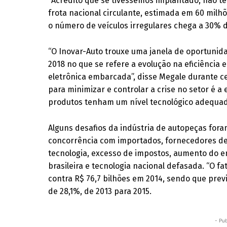
“Acredito que se tivéssemos implantado, não t
frota nacional circulante, estimada em 60 milhõe
o número de veículos irregulares chega a 30% do
“O Inovar-Auto trouxe uma janela de oportunid
2018 no que se refere a evolução na eficiência 
eletrônica embarcada”, disse Megale durante ce
para minimizar e controlar a crise no setor é 
produtos tenham um nível tecnológico adequad
Alguns desafios da indústria de autopeças for
concorrência com importados, fornecedores de m
tecnologia, excesso de impostos, aumento do e
brasileira e tecnologia nacional defasada. “O f
contra R$ 76,7 bilhões em 2014, sendo que previ
de 28,1%, de 2013 para 2015.
- Pub