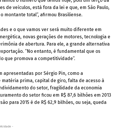
eríamos o número que temos hoje, pois um terço da
s de veículos, está fora da lei e que, em São Paulo,
 montante total”, afirmou Brasiliense.
ades e o que vamos ver será muito diferente em
energética, novas gerações de motores, tecnologia e
rimônia de abertura. Para ele, a grande alternativa
a exportação. “No entanto, é fundamental que os
o que promova a competitividade”.
am apresentadas por Sérgio Pin, como a
atéria prima, capital de giro, falta de acesso à
ndividamento do setor, fragilidade da economia
aturamento do setor ficou em R$ 87,6 bilhões em 2013
são para 2015 é de R$ 62,9 bilhões, ou seja, queda
licidade -