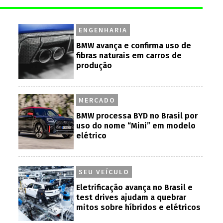
ENGENHARIA
BMW avança e confirma uso de
fibras naturais em carros de
produção
MERCADO
BMW processa BYD no Brasil por
uso do nome “Mini” em modelo
elétrico
SEU VEÍCULO
Eletrificação avança no Brasil e
test drives ajudam a quebrar
mitos sobre híbridos e elétricos