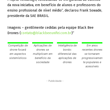
da nova iniciativa, em benefício de alunos e professores do
ensino profissional de nível médio”, declarou Frank Sowade,
presidente da SAE BRASIL.
Imagens – gentilmente cedidas pela equipe Black Bee
Drones (
contato@blackbeeunifei.com.br
)”
Competição de
Aplicações de
Inteligência de
Em anos
drone focará
drones se
bordo:
recentes drones
em aspectos
multiplicam em
diferencial das
se tornaram
sistemísticos
benefício da
aplicações de
progressivamen
sociedade
drones
te populares e
acessíveis
- Publicidade -