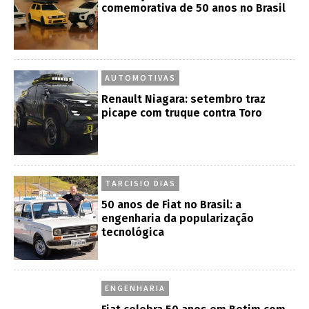
comemorativa de 50 anos no Brasil
AUTOMOTIVAS
Renault Niagara: setembro traz
picape com truque contra Toro
TARCISIO DIAS
50 anos de Fiat no Brasil: a
engenharia da popularização
tecnológica
ENGENHARIA