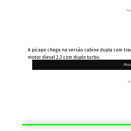
- Pub
A picape chega na versão cabine dupla com tr
motor diesel 2.3 com duplo turbo.
Niss
- P