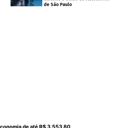
de São Paulo
 economia de até R$ 3.553,80