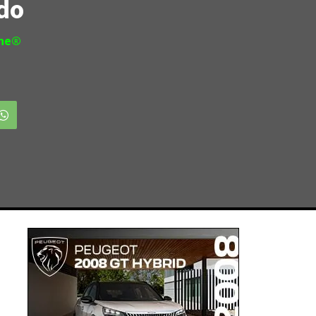
ido
ine®