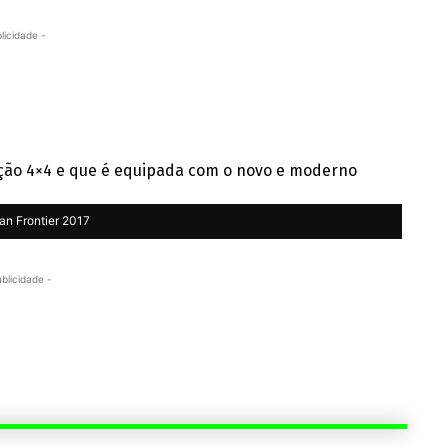
licidade -
ação 4×4 e que é equipada com o novo e moderno
an Frontier 2017
ublicidade -