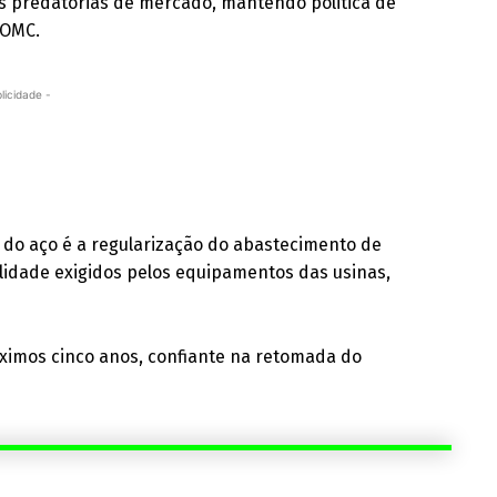
as predatórias de mercado, mantendo politica de
 OMC.
licidade -
a do aço é a regularização do abastecimento de
lidade exigidos pelos equipamentos das usinas,
óximos cinco anos, confiante na retomada do