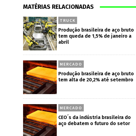
MATÉRIAS RELACIONADAS
TRUCK
Produção brasileira de aço bruto
tem queda de 1,5% de janeiro a
abril
MERCADO
Produção brasileira de aço bruto
tem alta de 20,2% até setembro
MERCADO
CEO´s da indústria brasileira do
aço debatem o futuro do setor