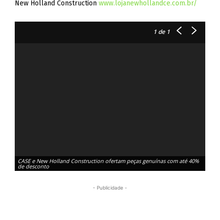
New Holland Construction
www.lojanewhollandce.com.br/
1
de 1
CASE e New Holland Construction ofertam peças genuínas com até 40%
de desconto
- Publicidade -