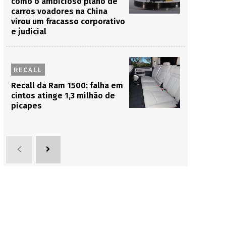
como o ambicioso plano de
carros voadores na China
virou um fracasso corporativo
e judicial
RECALL
Recall da Ram 1500: falha em
cintos atinge 1,3 milhão de
picapes