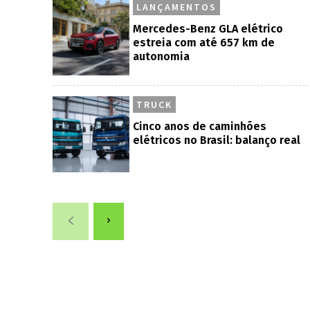
LANÇAMENTOS
Mercedes-Benz GLA elétrico
estreia com até 657 km de
autonomia
TRUCK
Cinco anos de caminhões
elétricos no Brasil: balanço real