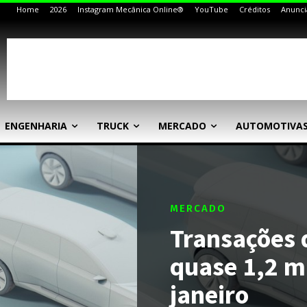
Home
2026
Instagram Mecânica Online®
YouTube
Créditos
Anunci
ENGENHARIA
TRUCK
MERCADO
AUTOMOTIVA
MERCADO
Transações
quase 1,2 m
janeiro