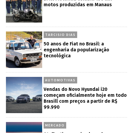
motos produzidas em Manaus
TARCISIO DIAS
50 anos de Fiat no Brasil: a
engenharia da popularização
tecnológica
AUTOMOTIVAS
Vendas do Novo Hyundai i20
começam oficialmente hoje em todo
Brasill com preços a partir de R$
99.990
MERCADO