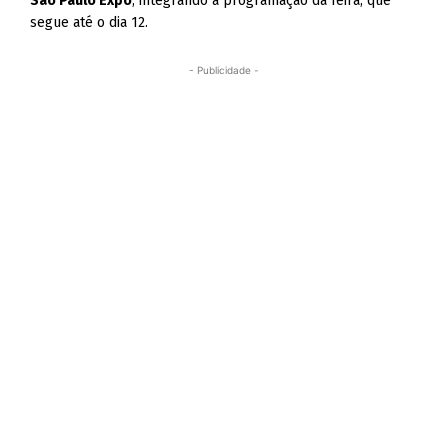
São Paulo Expo
, integrando a programação da feira, que
segue até o dia 12.
- Publicidade -