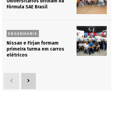
Universitários brilham na
Fórmula SAE Brasil
ENGENHARIA
Nissan e Firjan formam
primeira turma em carros
elétricos