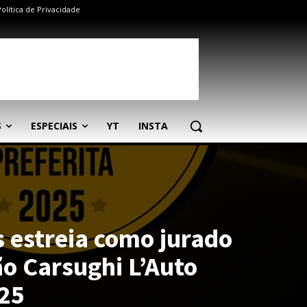
Política de Privacidade
S
ESPECIAIS
YT
INSTA
s estreia como jurado
o Carsughi L’Auto
025