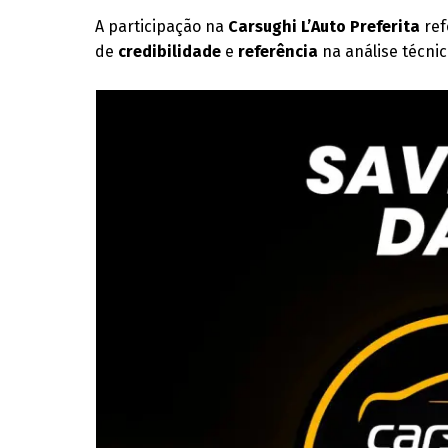
A participação na
Carsughi L’Auto Preferita
ref
de
credibilidade
e
referência
na análise técni