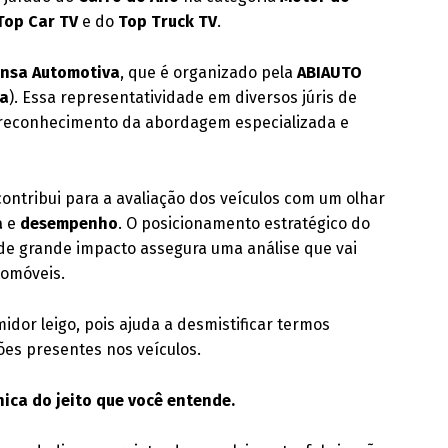
Top Car TV
e do
Top Truck TV
.
ensa Automotiva
, que é organizado pela
ABIAUTO
va
). Essa representatividade em diversos júris de
 reconhecimento da abordagem especializada e
ntribui para a avaliação dos veículos com um olhar
a
e
desempenho
. O posicionamento estratégico do
de grande impacto assegura uma análise que vai
tomóveis.
idor leigo, pois ajuda a desmistificar termos
ões presentes nos veículos.
ica do jeito que você entende.