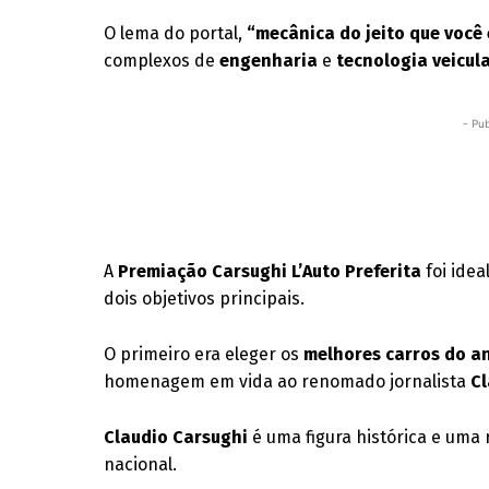
O lema do portal,
“mecânica do jeito que você
complexos de
engenharia
e
tecnologia veicul
- Pub
A
Premiação Carsughi L’Auto Preferita
foi idea
dois objetivos principais.
O primeiro era eleger os
melhores carros do a
homenagem em vida ao renomado jornalista
Cl
Claudio Carsughi
é uma figura histórica e uma
nacional.