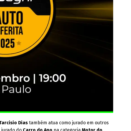
Tarcisio Dias
também atua como jurado em outros
é jurado do
Carro do Ano
na categoria
Motor do