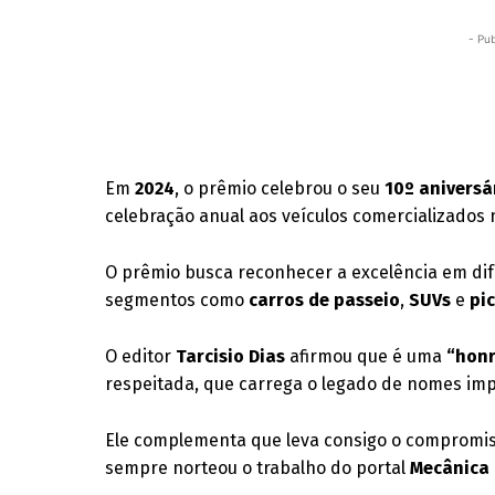
- Pub
Em
2024
, o prêmio celebrou o seu
10º aniversá
celebração anual aos veículos comercializados 
O prêmio busca reconhecer a excelência em di
segmentos como
carros de passeio
,
SUVs
e
pi
O editor
Tarcisio Dias
afirmou que é uma
“hon
respeitada, que carrega o legado de nomes im
Ele complementa que leva consigo o compromis
sempre norteou o trabalho do portal
Mecânica 