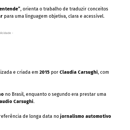
 entende”
, orienta o trabalho de traduzir conceitos
ar
para uma linguagem objetiva, clara e acessível.
licidade -
lizada e criada em
2015
por
Claudia Carsughi
, com
no
no Brasil, enquanto o segundo era prestar uma
audio Carsughi
.
 referência de longa data no
jornalismo automotivo