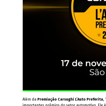
Além da
Premiação Carsughi L’Auto Preferita
,
importantes prêmios do setor automotivo. Ele 