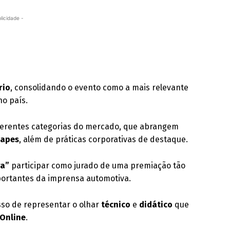
licidade -
rio
, consolidando o evento como a mais relevante
no país.
ferentes categorias do mercado, que abrangem
capes
, além de práticas corporativas de destaque.
ra”
participar como jurado de uma premiação tão
portantes da imprensa automotiva.
so de representar o olhar
técnico
e
didático
que
Online
.