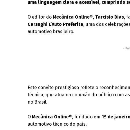
uma linguagem clara e acessível, cumprindo s
O editor do
Mecânica Online
®,
Tarcisio Dias
, 
Carsughi L’Auto Preferita
, uma das celebraçõe
automotivo brasileiro.
- Pub
Este convite prestigioso reflete o reconhecim
técnica, que atua na conexão do público com as
no Brasil.
O
Mecânica Online
®, fundado em
1º de janeir
automotivo técnico do país.