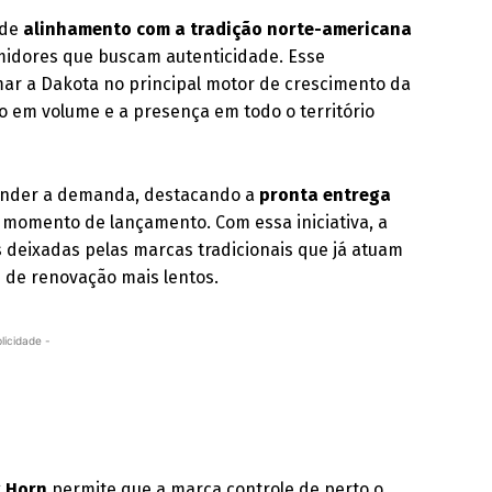
 de
alinhamento com a tradição norte-americana
midores que buscam autenticidade. Esse
ar a Dakota no principal motor de crescimento da
 em volume e a presença em todo o território
tender a demanda, destacando a
pronta entrega
e momento de lançamento. Com essa iniciativa, a
s deixadas pelas marcas tradicionais que já atuam
s de renovação mais lentos.
licidade -
g Horn
permite que a marca controle de perto o