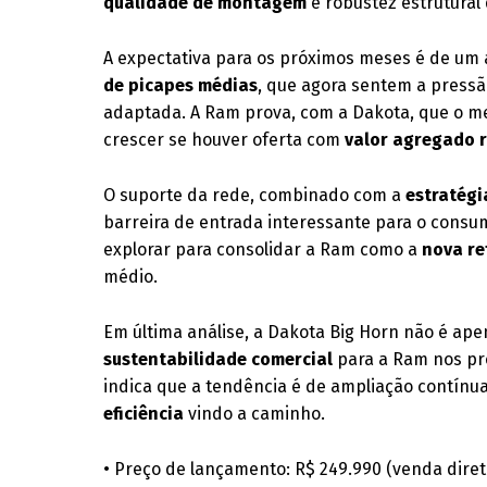
qualidade de montagem
e robustez estrutural 
A expectativa para os próximos meses é de um
de picapes médias
, que agora sentem a press
adaptada. A Ram prova, com a Dakota, que o me
crescer se houver oferta com
valor agregado r
O suporte da rede, combinado com a
estratégi
barreira de entrada interessante para o consum
explorar para consolidar a Ram como a
nova re
médio.
Em última análise, a Dakota Big Horn não é a
sustentabilidade comercial
para a Ram nos pró
indica que a tendência é de ampliação contín
eficiência
vindo a caminho.
• Preço de lançamento: R$ 249.990 (venda diret