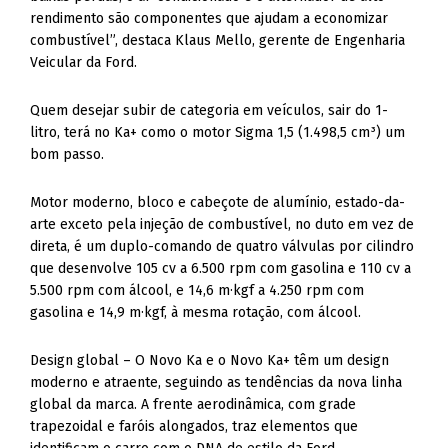
rendimento são componentes que ajudam a economizar
combustível”, destaca Klaus Mello, gerente de Engenharia
Veicular da Ford.
Quem desejar subir de categoria em veículos, sair do 1-
litro, terá no Ka+ como o motor Sigma 1,5 (1.498,5 cm³) um
bom passo.
Motor moderno, bloco e cabeçote de alumínio, estado-da-
arte exceto pela injeção de combustível, no duto em vez de
direta, é um duplo-comando de quatro válvulas por cilindro
que desenvolve 105 cv a 6.500 rpm com gasolina e 110 cv a
5.500 rpm com álcool, e 14,6 m·kgf a 4.250 rpm com
gasolina e 14,9 m·kgf, à mesma rotação, com álcool.
Design global – O Novo Ka e o Novo Ka+ têm um design
moderno e atraente, seguindo as tendências da nova linha
global da marca. A frente aerodinâmica, com grade
trapezoidal e faróis alongados, traz elementos que