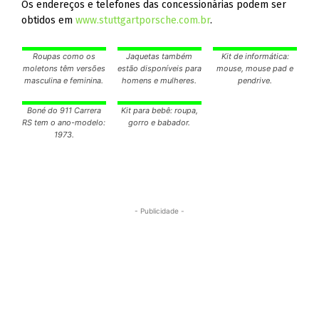
Os endereços e telefones das concessionárias podem ser
obtidos em
www.stuttgartporsche.com.br
.
Roupas como os
Jaquetas também
Kit de informática:
moletons têm versões
estão disponíveis para
mouse, mouse pad e
masculina e feminina.
homens e mulheres.
pendrive.
Boné do 911 Carrera
Kit para bebê: roupa,
RS tem o ano-modelo:
gorro e babador.
1973.
- Publicidade -