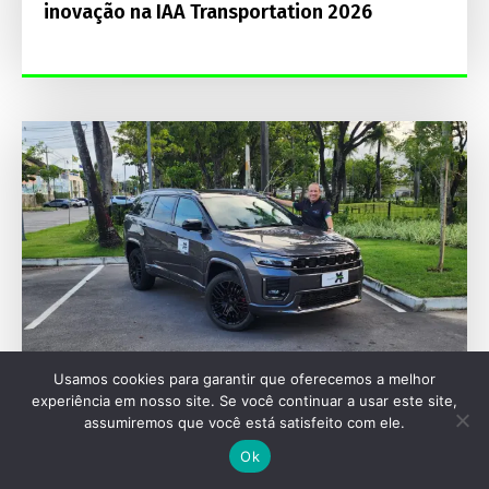
inovação na IAA Transportation 2026
Usamos cookies para garantir que oferecemos a melhor
experiência em nosso site. Se você continuar a usar este site,
assumiremos que você está satisfeito com ele.
AVALIAÇÕES
Ok
Jeep Commander Blackhawk 2027 aposta em
272 cv e motor Hurricane Flex