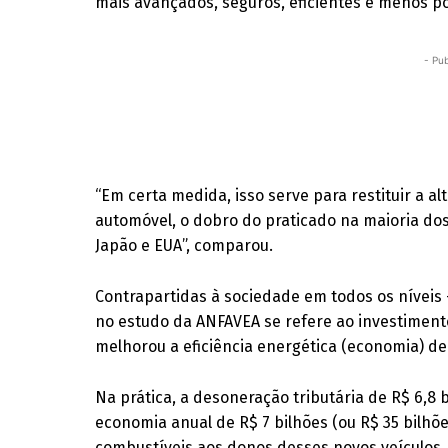
mais avançados, seguros, eficientes e menos po
- Pub
“Em certa medida, isso serve para restituir a a
automóvel, o dobro do praticado na maioria do
Japão e EUA”, comparou.
Contrapartidas à sociedade em todos os nívei
no estudo da ANFAVEA se refere ao investimento
melhorou a eficiência energética (economia) de
Na prática, a desoneração tributária de R$ 6,8
economia anual de R$ 7 bilhões (ou R$ 35 bilhõ
combustíveis aos donos desses novos veículos,