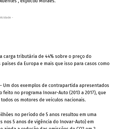
luentes”, explicou Moraes.
licidade -
lta carga tributária de 44% sobre o preço do
s países da Europa e mais que isso para casos como
s – Um dos exemplos de contrapartida apresentados
 feito no programa Inovar-Auto (2013 a 2017), que
 todos os motores de veículos nacionais.
 bilhões no período de 5 anos resultou em uma
es nos 5 anos de vigência do Inovar-Auto) em
 e ainda a redução das emissões de CO2 em 2