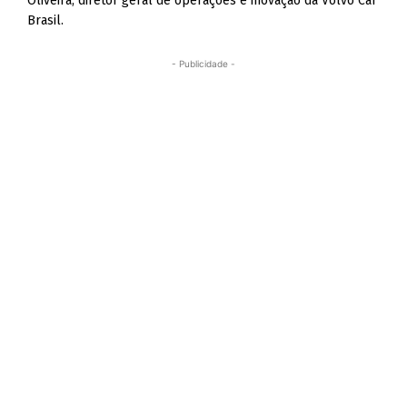
Oliveira, diretor geral de operações e inovação da Volvo Car
Brasil.
- Publicidade -