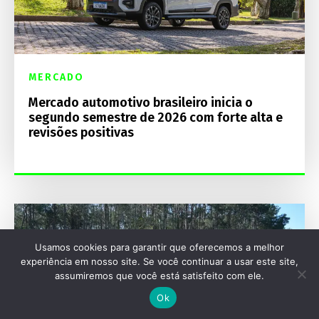
MERCADO
Mercado automotivo brasileiro inicia o
segundo semestre de 2026 com forte alta e
revisões positivas
Usamos cookies para garantir que oferecemos a melhor
experiência em nosso site. Se você continuar a usar este site,
assumiremos que você está satisfeito com ele.
Ok