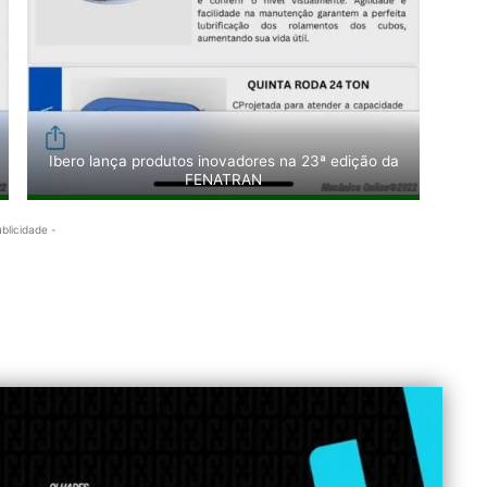
Ibero lança produtos inovadores na 23ª edição da
FENATRAN
ublicidade -