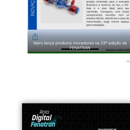
Ibero lança produtos inovadores na 23ª edição da
FENATRAN
- P