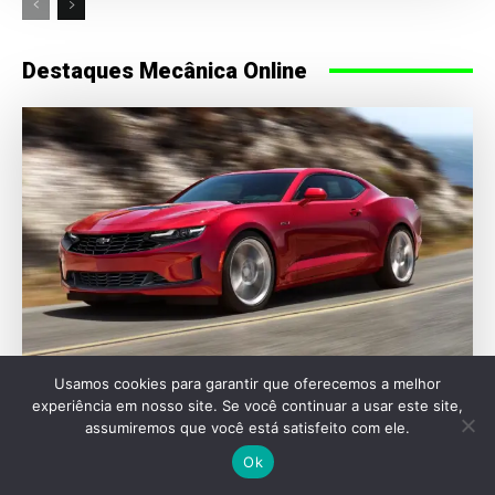
Destaques Mecânica Online
Usamos cookies para garantir que oferecemos a melhor
experiência em nosso site. Se você continuar a usar este site,
AUTOMOTIVAS
assumiremos que você está satisfeito com ele.
Chevrolet Camaro pode voltar como sedã em
Ok
2029 e desafiar puristas