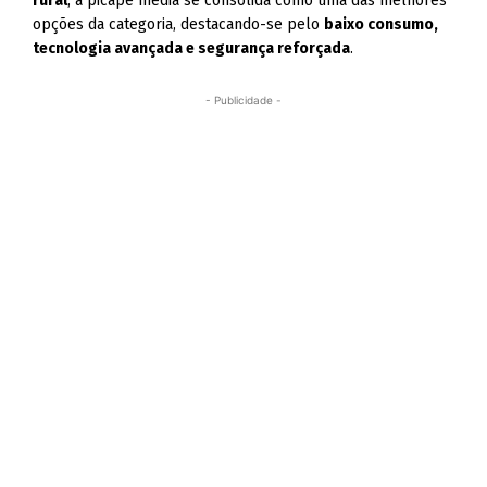
rural
, a picape média se consolida como uma das melhores
opções da categoria, destacando-se pelo
baixo consumo,
tecnologia avançada e segurança reforçada
.
- Publicidade -