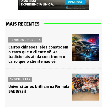
MAIS RECENTES
HENRIQUE PEREIRA
Carros chineses: eles constroem
o carro que o cliente vê. As
tradicionais ainda constroem o
carro que o cliente não vê
ENGENHARIA
Universitários brilham na Fórmula
SAE Brasil