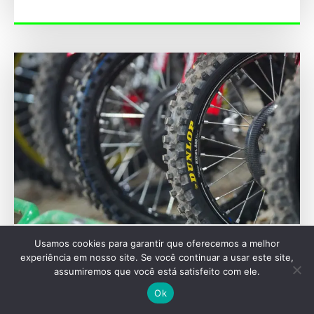
Usamos cookies para garantir que oferecemos a melhor
SEU VEÍCULO
experiência em nosso site. Se você continuar a usar este site,
Pneu pneumático: a invenção de pai que
assumiremos que você está satisfeito com ele.
transformou a mobilidade
Ok