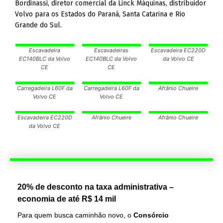
Bordinassi, diretor comercial da Linck Máquinas, distribuidor
Volvo para os Estados do Paraná, Santa Catarina e Rio
Grande do Sul.
Escavadeira
Escavadeiras
Escavadeira EC220D
EC140BLC da Volvo
EC140BLC da Volvo
da Volvo CE
CE
CE
Carregadeira L60F da
Carregadeira L60F da
Afrânio Chueire
Volvo CE
Volvo CE
Escavadeira EC220D
Afrânio Chueire
Afrânio Chueire
da Volvo CE
20% de desconto na taxa administrativa –
economia de até R$ 14 mil
Para quem busca caminhão novo, o
Consórcio