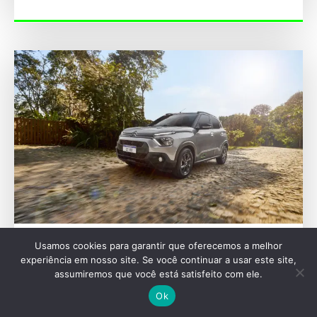
Usamos cookies para garantir que oferecemos a melhor
MERCADO
experiência em nosso site. Se você continuar a usar este site,
Citroën cresce em julho impulsionada por C3,
assumiremos que você está satisfeito com ele.
Aircross e utilitários
Ok