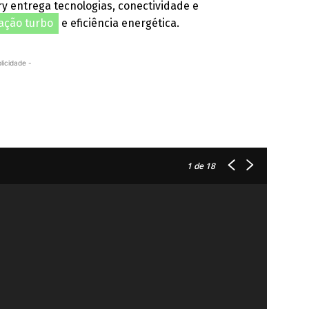
ry entrega tecnologias, conectividade e
ação turbo
e eficiência energética.
licidade -
1
de 18