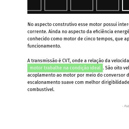
No aspecto construtivo esse motor possui inter
corrente. Ainda no aspecto da eficiência energét
conhecido como motor de cinco tempos, que ap
funcionamento.
A transmissão é CVT, onde a relação da velocid
motor trabalhe na condição ideal
. São oito v
acoplamento ao motor por meio do conversor de t
escalonamento suave com melhor dirigibilidad
combustível.
- Pub