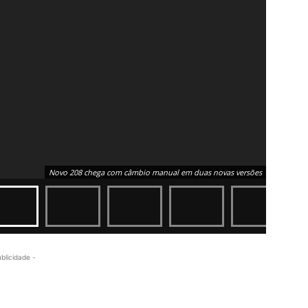
Novo 208 chega com câmbio manual em duas novas versões
ublicidade -