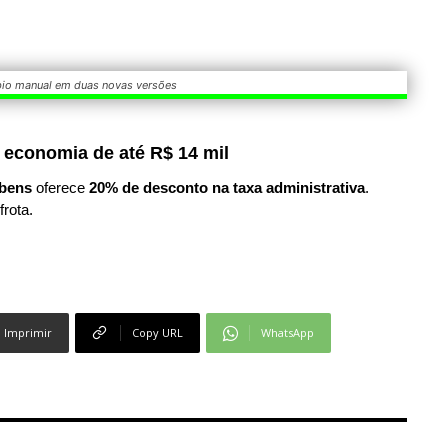
o manual em duas novas versões
 economia de até R$ 14 mil
bens
oferece
20% de desconto na taxa administrativa
.
frota.
Imprimir
Copy URL
WhatsApp