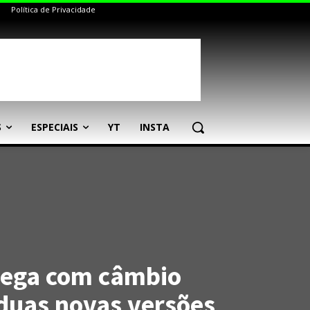
Política de Privacidade
S
ESPECIAIS
YT
INSTA
hega com câmbio
duas novas versões