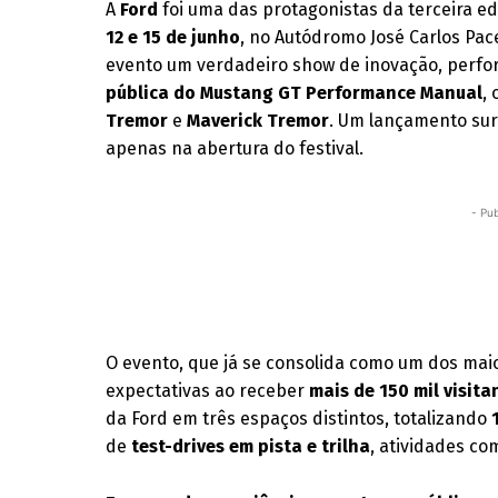
A
Ford
foi uma das protagonistas da terceira e
12 e 15 de junho
, no Autódromo José Carlos Pac
evento um verdadeiro show de inovação, perfor
pública do Mustang GT Performance Manual
,
Tremor
e
Maverick Tremor
. Um lançamento su
apenas na abertura do festival.
- Pub
O evento, que já se consolida como um dos mai
expectativas ao receber
mais de 150 mil visita
da Ford em três espaços distintos, totalizando
de
test-drives em pista e trilha
, atividades co