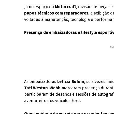
Já no espaço da
Motorcraft
, divisão de peças 
papos técnicos com reparadores
, a exibição 
voltadas à manutenção, tecnologia e performan
Presença de embaixadoras e lifestyle esporti
- Pub
As embaixadoras
Letícia Bufoni
, seis vezes me
Tati Weston-Webb
marcaram presença durante 
participaram de desafios e sessões de autógra
aventureiro dos veículos Ford.
Oportunidade de estreia para grandes lança