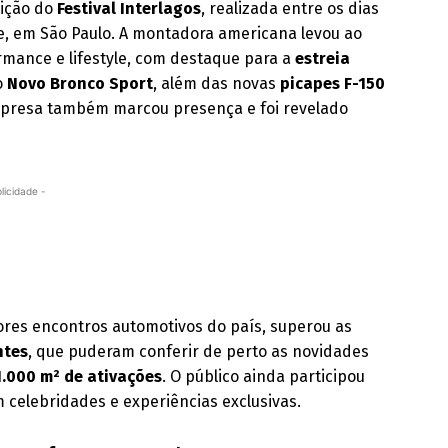
dição do
Festival Interlagos
, realizada entre os dias
e, em São Paulo. A montadora americana levou ao
mance e lifestyle, com destaque para a
estreia
 o
Novo Bronco Sport
, além das novas
picapes F-150
rpresa também marcou presença e foi revelado
licidade -
ores encontros automotivos do país, superou as
ntes
, que puderam conferir de perto as novidades
1.000 m² de ativações
. O público ainda participou
m celebridades e experiências exclusivas.