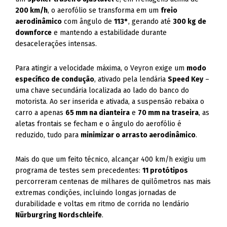
200 km/h
, o aerofólio se transforma em um
freio
aerodinâmico
com ângulo de
113°
, gerando até
300 kg de
downforce
e mantendo a estabilidade durante
desacelerações intensas.
Para atingir a velocidade máxima, o Veyron exige um
modo
específico de condução
, ativado pela lendária
Speed Key
–
uma chave secundária localizada ao lado do banco do
motorista. Ao ser inserida e ativada, a suspensão rebaixa o
carro a apenas
65 mm na dianteira
e
70 mm na traseira
, as
aletas frontais se fecham e o ângulo do aerofólio é
reduzido, tudo para
minimizar o arrasto aerodinâmico
.
Mais do que um feito técnico, alcançar 400 km/h exigiu um
programa de testes sem precedentes:
11 protótipos
percorreram centenas de milhares de quilômetros nas mais
extremas condições, incluindo longas jornadas de
durabilidade e voltas em ritmo de corrida no lendário
Nürburgring Nordschleife
.