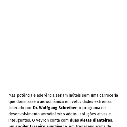
Mas potência e aderência seriam inúteis sem uma carroceria
que dominasse a aerodinâmica em velocidades extremas.
Liderado por
Dr. Wolfgang Schreiber
, o programa de
desenvolvimento aerodinâmico adotou soluções ativas e
inteligentes. O Veyron conta com
duas aletas dianteiras
,
um
spoiler traseiro ajustável
e, em frenagens acima de