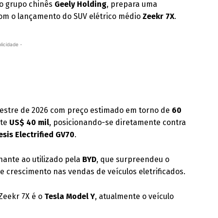
do grupo chinês
Geely Holding
, prepara uma
om o lançamento do SUV elétrico médio
Zeekr 7X
.
licidade -
estre de 2026 com preço estimado em torno de
60
nte
US$ 40 mil
, posicionando-se diretamente contra
sis Electrified GV70
.
ante ao utilizado pela
BYD
, que surpreendeu o
 crescimento nas vendas de veículos eletrificados.
 Zeekr 7X é o
Tesla Model Y
, atualmente o veículo