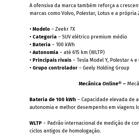
A ofensiva da marca também reforça a crescent
marcas como Volvo, Polestar, Lotus e a própria 
•
Modelo
– Zeekr 7X
•
Categoria
– SUV elétrico premium médio
•
Bateria
– 100 kWh
•
Autonomia
– até 615 km (WLTP)
•
Principais rivais
– Tesla Model Y, Polestar 4 e
•
Grupo controlador
– Geely Holding Group
Mecânica Online® –
Mecâ
Bateria de 100 kWh
– Capacidade elevada de 
autonomia e melhor desempenho em viagens l
WLTP
– Padrão internacional de medição de co
ciclos antigos de homologação.