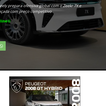
ely prepara ofensiva global com o Zeekr 7X e
nçada com preço competitivo
line®