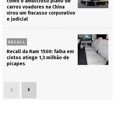
como o ambicioso plano de
carros voadores na China
virou um fracasso corporativo
e judicial
RECALL
Recall da Ram 1500: falha em
cintos atinge 1,3 milhão de
picapes